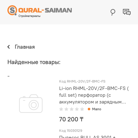
Стройматериалы
Главная
Найденные товары:
-
Код RHML-20V/2F-BMC-FS
Li-ion RHML-20V/2F-BMC-FS (
full set) перфоратор (с
аккумулятором и зарядным
устройством)
Мало
70 200 ₸
Код 15030129
Пылесос BULL AS 3001 +