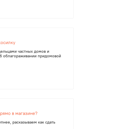
косилку
дельцами частных домов и
 об облагораживании придомовой
прямо в магазине?
пнее, расказываем как сдать