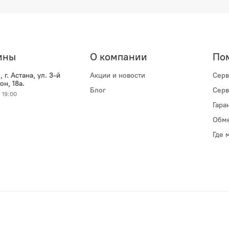
ины
О компании
По
 г. Астана, ул. 3-й
Акции и новости
Серв
н, 18а.
Блог
Серв
 19:00
Гара
Обме
Где 