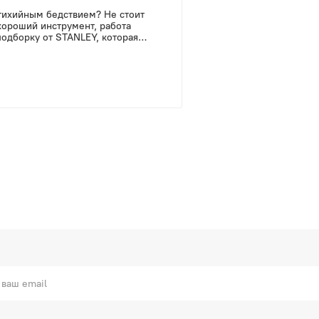
тихийным бедствием? Не стоит
 хороший инструмент, работа
подборку от STANLEY, которая
ое в этом сезоне. А еще вас
зводителя.