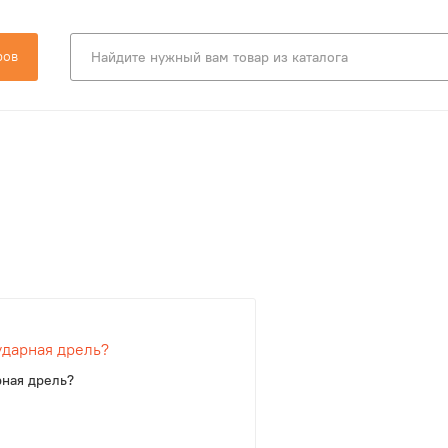
ров
ударная дрель?
рная дрель?