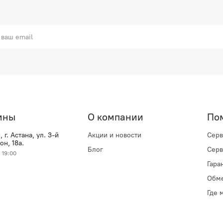
ины
О компании
По
 г. Астана, ул. 3-й
Акции и новости
Серв
н, 18а.
Блог
Серв
 19:00
Гара
Обме
Где 