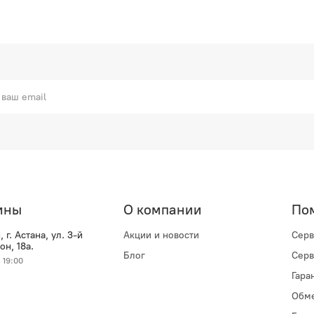
ины
О компании
По
 г. Астана, ул. 3-й
Акции и новости
Серв
н, 18а.
Блог
Серв
 19:00
Гара
Обме